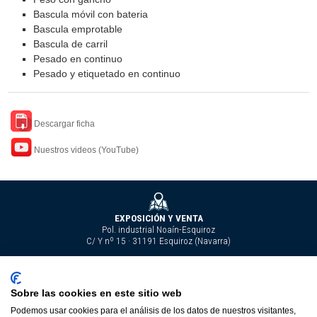
Bascula móvil con bateria
Bascula emprotable
Bascula de carril
Pesado en continuo
Pesado y etiquetado en continuo
Descargar ficha
Nuestros videos (YouTube)
EXPOSICIÓN Y VENTA
Pol. industrial Noaín-Esquiroz
C/ Y nº 15 · 31191 Esquiroz (Navarra)
Tel. 948 29 24 90
Sobre las cookies en este sitio web
carlos@carlosverasl.com
Nuestros videos
Fax 948 29 24 91
Podemos usar cookies para el análisis de los datos de nuestros visitantes,