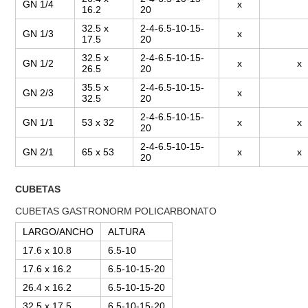
GN 1/4
x
16.2
20
32.5 x
2-4-6.5-10-15-
GN 1/3
x
17.5
20
32.5 x
2-4-6.5-10-15-
GN 1/2
x
x
26.5
20
35.5 x
2-4-6.5-10-15-
GN 2/3
x
32.5
20
2-4-6.5-10-15-
GN 1/1
53 x 32
x
x
20
2-4-6.5-10-15-
GN 2/1
65 x 53
x
x
20
CUBETAS
CUBETAS GASTRONORM POLICARBONATO
LARGO/ANCHO
ALTURA
17.6 x 10.8
6.5-10
17.6 x 16.2
6.5-10-15-20
26.4 x 16.2
6.5-10-15-20
32.5 x 17.5
6.5-10-15-20