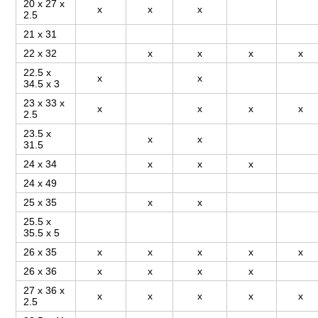
20 x 27 x
x
x
x
2.5
21 x 31
22 x 32
x
x
x
x
22.5 x
x
x
34.5 x 3
23 x 33 x
x
x
x
x
2.5
23.5 x
x
x
31.5
24 x 34
x
x
x
24 x 49
25 x 35
x
x
25.5 x
35.5 x 5
26 x 35
x
x
x
x
x
26 x 36
x
x
x
x
27 x 36 x
x
x
x
x
x
2.5