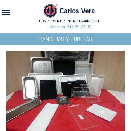
COMPLEMENTOS PARA SU CARNICERÍA
948 29 24 90
¡Llámanos!
BANDEJAS Y CUBETAS