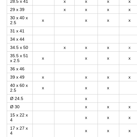
28.5 x 41
x
x
x
x
29 x 39
x
x
x
x
30 x 40 x
x
x
x
x
2.5
31 x 41
34 x 44
34.5 x 50
x
x
x
x
35.5 x 51
x
x
x
x
x 2.5
36 x 46
39 x 49
x
x
x
x
40 x 60 x
x
x
x
2.5
Ø 24.5
x
Ø 30
x
x
x
15 x 22 x
x
x
x
4
17 x 27 x
x
x
x
4