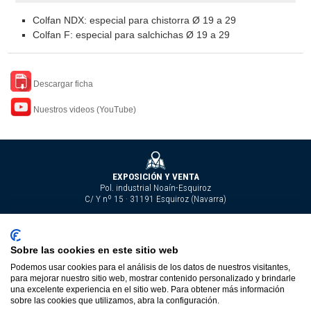
Colfan NDX: especial para chistorra Ø 19 a 29
Colfan F: especial para salchichas Ø 19 a 29
Descargar ficha
Nuestros videos (YouTube)
EXPOSICIÓN Y VENTA
Pol. industrial Noaín-Esquiroz
C/ Y nº 15 · 31191 Esquiroz (Navarra)
Tel. 948 29 24 90
Sobre las cookies en este sitio web
carlos@carlosverasl.com
Nuestros videos
Fax 948 29 24 91
Podemos usar cookies para el análisis de los datos de nuestros visitantes,
para mejorar nuestro sitio web, mostrar contenido personalizado y brindarle
Copyright © Carlos Vera, S.L. |
Aviso Legal
|
Política de privacidad
|
Política
una excelente experiencia en el sitio web. Para obtener más información
sobre las cookies que utilizamos, abra la configuración.
de cookies