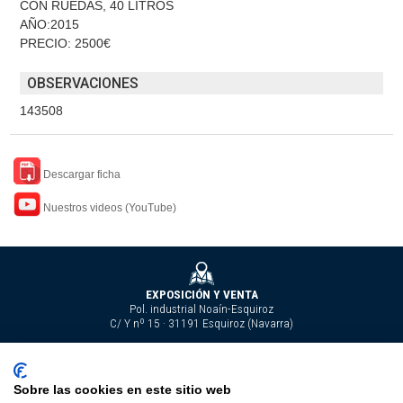
CON RUEDAS, 40 LITROS
AÑO:2015
PRECIO: 2500€
OBSERVACIONES
143508
Descargar ficha
Nuestros videos (YouTube)
EXPOSICIÓN Y VENTA
Pol. industrial Noaín-Esquiroz
C/ Y nº 15 · 31191 Esquiroz (Navarra)
Tel. 948 29 24 90
Sobre las cookies en este sitio web
carlos@carlosverasl.com
Nuestros videos