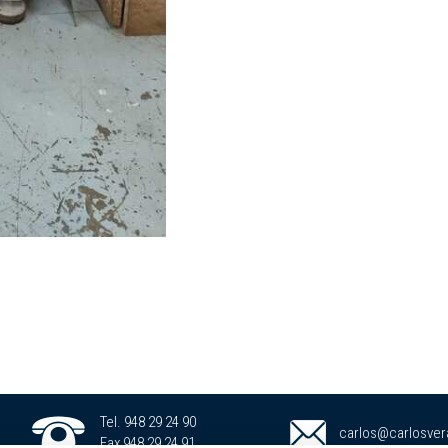
Tel. 948 29 24 90
carlos@carlosver
Fax 948 29 24 91