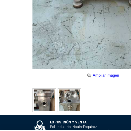
Ampliar imagen
EXPOSICIÓN Y VENTA
Pol. industrial Noaín-Esquiroz