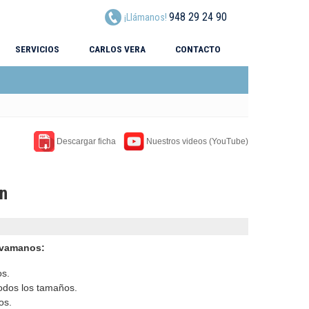
948 29 24 90
¡Llámanos!
SERVICIOS
CARLOS VERA
CONTACTO
Descargar ficha
Nuestros videos (YouTube)
on
avamanos:
os.
odos los tamaños.
os.