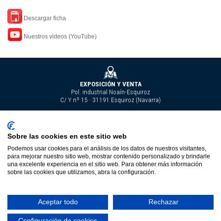
Descargar ficha
Nuestros videos (YouTube)
EXPOSICIÓN Y VENTA
Pol. industrial Noaín-Esquiroz
C/ Y nº 15 · 31191 Esquiroz (Navarra)
Tel. 948 29 24 90
Sobre las cookies en este sitio web
carlos@carlosverasl.com
Nuestros videos
Fax 948 29 24 91
Podemos usar cookies para el análisis de los datos de nuestros visitantes,
para mejorar nuestro sitio web, mostrar contenido personalizado y brindarle
Copyright © Carlos Vera, S.L. |
Aviso Legal
|
Política de privacidad
|
Política
una excelente experiencia en el sitio web. Para obtener más información
sobre las cookies que utilizamos, abra la configuración.
de cookies
Utilizamos cookies de terceros para realizar análisis estadísticos sobre
los hábitos de navegación de nuestros usuarios. Si continúas
Aceptar todo
Rechazar
navegando, consideraremos que aceptas su uso.
Puedes cambiar la
configuración u obtener más información aquí.
Política de cookies
.
Configuración de cookies