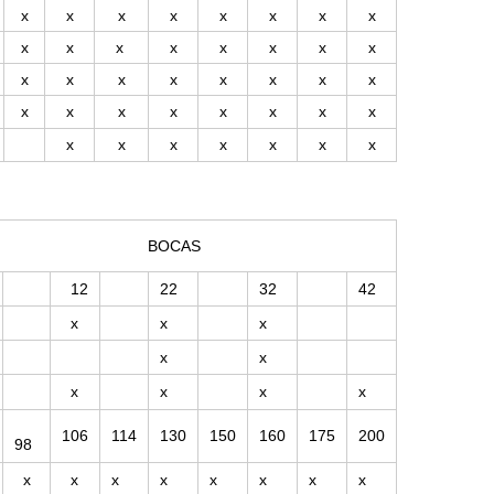
x
x
x
x
x
x
x
x
x
x
x
x
x
x
x
x
x
x
x
x
x
x
x
x
x
x
x
x
x
x
x
x
x
x
x
x
x
x
x
BOCAS
12
22
32
42
x
x
x
x
x
x
x
x
x
106
114
130
150
160
175
200
98
x
x
x
x
x
x
x
x