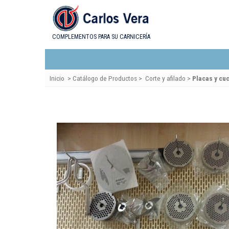
COMPLEMENTOS PARA SU CARNICERÍA
Inicio
>
Catálogo de Productos
>
Corte y afilado
>
Placas y cuc