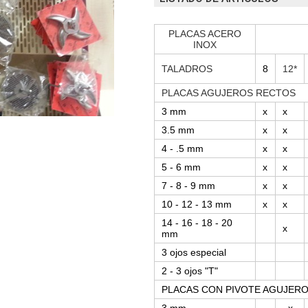
PLACAS ACERO
INOX
TALADROS
8
12*
PLACAS AGUJEROS RECTOS
3 mm
x
x
3.5 mm
x
x
4 - .5 mm
x
x
5 - 6 mm
x
x
7 - 8 - 9 mm
x
x
10 - 12 - 13 mm
x
x
14 - 16 - 18 - 20
x
mm
3 ojos especial
2 - 3 ojos "T"
PLACAS CON PIVOTE AGUJER