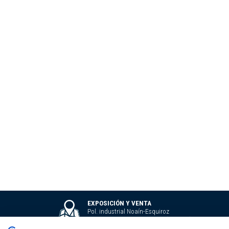
EXPOSICIÓN Y VENTA
Pol. industrial Noaín-Esquiroz
C/ Y nº 15 · 31191 Esquiroz (Navarra)