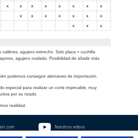
x
x
x
x
x
x
x
x
x
x
x
x
x
x
x
x
x
x
libres, agujero estrecho. Solo placa + cuchilla
ores, agujero ovalado. Posibilidad de añadir más
mbién podemos conseguir alemanes de importación.
o especial para realizar un corte impecable, muy
ctiva por su rizado.
mos realidad.
asl.com
Nuestros videos