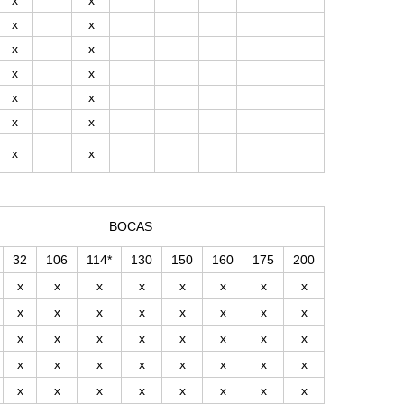
x
x
x
x
x
x
x
x
x
x
x
x
x
x
BOCAS
32
106
114*
130
150
160
175
200
x
x
x
x
x
x
x
x
x
x
x
x
x
x
x
x
x
x
x
x
x
x
x
x
x
x
x
x
x
x
x
x
x
x
x
x
x
x
x
x