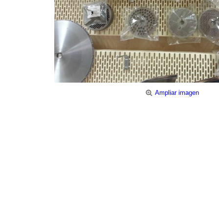
Ampliar imagen