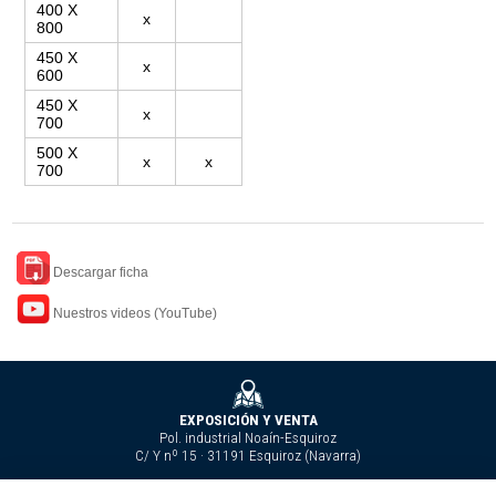
400 X
x
800
450 X
x
600
450 X
x
700
500 X
x
x
700
Descargar ficha
Nuestros videos (YouTube)
EXPOSICIÓN Y VENTA
Pol. industrial Noaín-Esquiroz
C/ Y nº 15 · 31191 Esquiroz (Navarra)